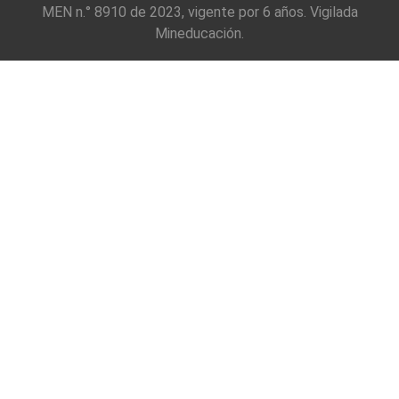
MEN n.° 8910 de 2023, vigente por 6 años. Vigilada
Mineducación.